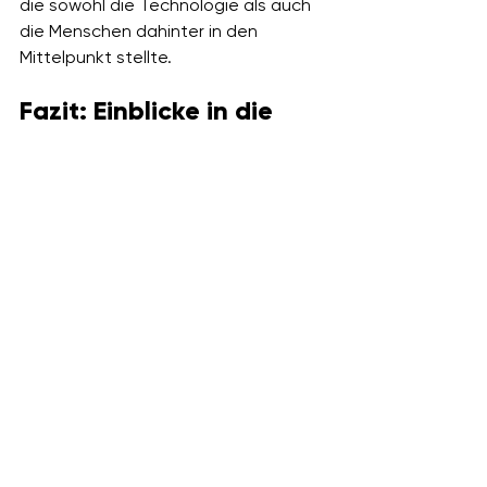
die sowohl die Technologie als auch 
die Menschen dahinter in den 
Mittelpunkt stellte.
Fazit: Einblicke in die 
Welt von Bronto Skylift
Die Zusammenarbeit mit Bronto 
Skylift war eine außergewöhnliche 
Erfahrung, die mir tiefe Einblicke in die 
Welt der Hochleistungstechnik und 
der Menschen, die sie bedienen, 
ermöglichte. Es war eine 
Gelegenheit, Geschichten von 
Präzision, Verantwortung und 
Teamarbeit zu erzählen – 
Geschichten, die durch Bilder, Videos 
und Texte unvergesslich gemacht 
wurden.