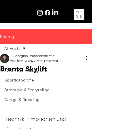
ME
NU
Beitrag
All Posts
Georgios Papaconstantis
All Posts
2. Dez. 2024
2 Min. Lesezeit
Bronto Skylift
Foto- und Videografie
Sportfotografie
Strategie & Storytelling
Design & Branding
Technik, Emotionen und 