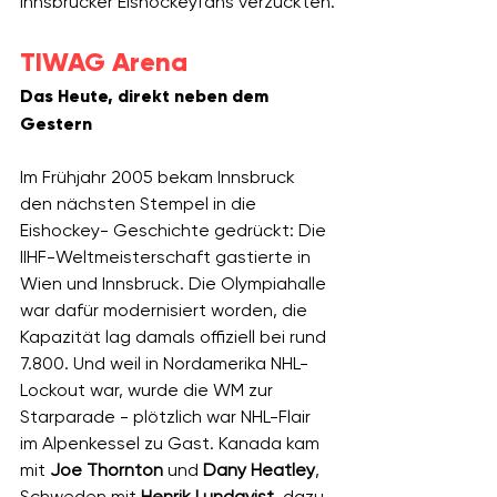
Innsbrucker Eishockeyfans verzückten.
TIWAG Arena 
Das Heute, direkt neben dem 
Gestern
Im Frühjahr 2005 bekam Innsbruck 
den nächsten Stempel in die 
Eishockey- Geschichte gedrückt: Die 
IIHF-Weltmeisterschaft gastierte in 
Wien und Innsbruck. Die Olympiahalle 
war dafür modernisiert worden, die 
Kapazität lag damals offiziell bei rund 
7.800. Und weil in Nordamerika NHL-
Lockout war, wurde die WM zur 
Starparade - plötzlich war NHL-Flair 
im Alpenkessel zu Gast. Kanada kam 
mit
 Joe Thornton
 und 
Dany Heatley
, 
Schweden mit 
Henrik Lundqvist
, dazu 