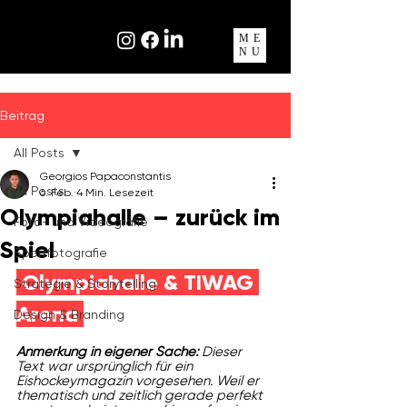
ME
NU
Beitrag
All Posts
Georgios Papaconstantis
All Posts
6. Feb.
4 Min. Lesezeit
Olympiahalle – zurück im
Foto- und Videografie
Spiel
Sportfotografie
 Olympiahalle & TIWAG 
Strategie & Storytelling
Arena 
Design & Branding
Anmerkung in eigener Sache: 
Dieser 
Text war ursprünglich für ein 
Eishockeymagazin vorgesehen. Weil er 
thematisch und zeitlich gerade perfekt 