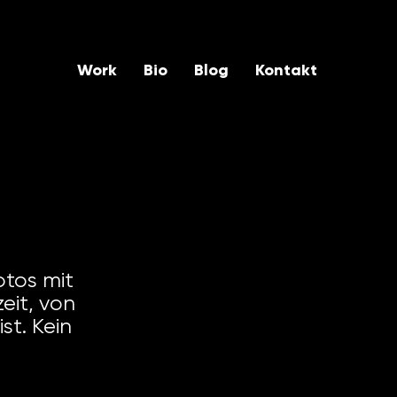
Work
Bio
Blog
Kontakt
o
otos mit
eit, von
st. Kein