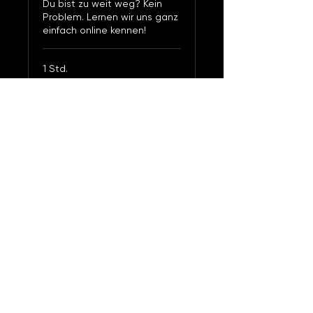
Du bist zu weit weg? Kein
Problem. Lernen wir uns ganz
einfach online kennen!
1 Std.
Kostenlos
Kostenlos
Buchen
PAPA
Productions.
Georgios
Pa
p
aconstantis
T.
+
43 660 156 3488
M.
j
oergi@papa-productions.at
Impressum
AGB
Barrierefreiheitserklärung